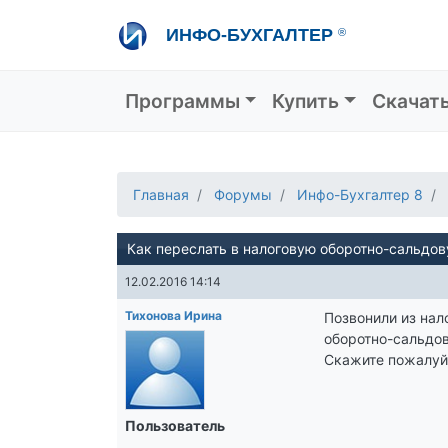
Перейти
ИНФО-БУХГАЛТЕР
®
к
основному
содержанию
Основная навигация
Программы
Купить
Скачат
Главная
Форумы
Инфо-Бухгалтер 8
Как переслать в налоговую оборотно-сальдо
12.02.2016 14:14
Тихонова Ирина
Позвонили из нал
оборотно-сальдов
Скажите пожалуйс
Пользователь