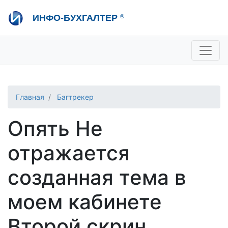
Перейти
ИНФО-БУХГАЛТЕР
®
к
основному
содержанию
+7 495 280-08-36
sale@ib.ru
-
Отдел продаж
+7 495 280-08-57
help@ib.ru
-
Консультации
Главная
Багтрекер
Опять Не
отражается
созданная тема в
моем кабинете
Второй скрин