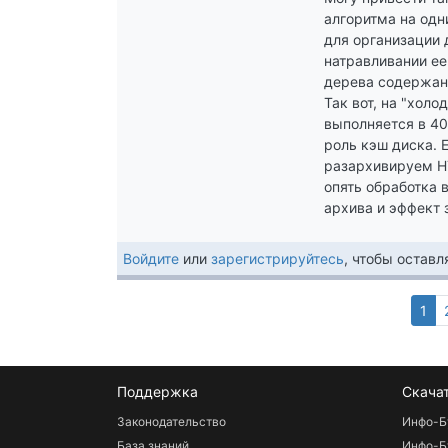
алгоритма на одн
для организации 
натравливании ее
дерева содержани
Так вот, на "хол
выполняется в 40
роль кэш диска. 
разархивируем HT
опять обработка 
архива и эффект 
Войдите
или
зарегистрируйтесь
, чтобы остав
Тек
1
стр
Поддержка
Скача
Законодательство
Инфо-Б
База знаний
Инфо-Б