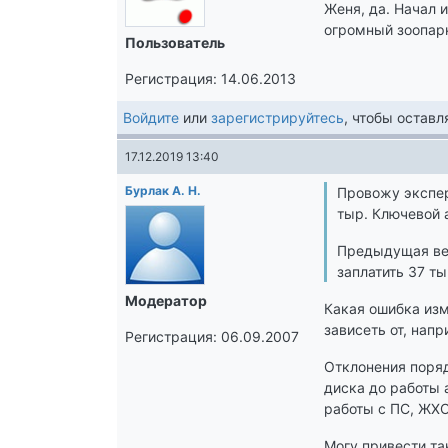
Женя, да. Начал 
огромный зоопар
Пользователь
Регистрация: 14.06.2013
Войдите
или
зарегистрируйтесь
, чтобы остав
17.12.2019 13:40
Бурлак А. Н.
Провожу экспери
тыр. Ключевой 
Предыдущая вер
заплатить 37 ты
Модератор
Какая ошибка из
зависеть от, напр
Регистрация: 06.09.2007
Отклонения поряд
диска до работы 
работы с ПС, ЖХО 
Могу привести та