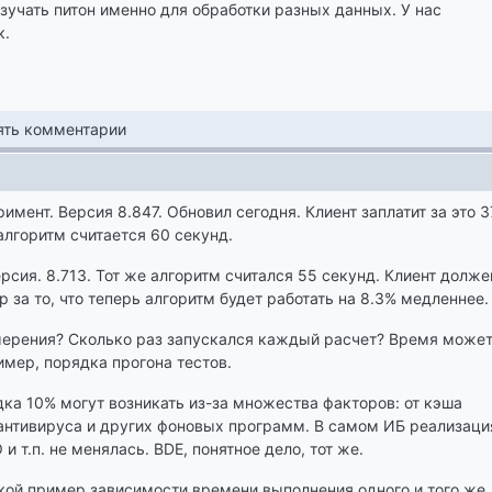
изучать питон именно для обработки разных данных. У нас
к.
лять комментарии
мент. Версия 8.847. Обновил сегодня. Клиент заплатит за это 3
алгоритм считается 60 секунд.
сия. 8.713. Тот же алгоритм считался 55 секунд. Клиент долже
р за то, что теперь алгоритм будет работать на 8.3% медленнее.
мерения? Сколько раз запускался каждый расчет? Время може
имер, порядка прогона тестов.
ка 10% могут возникать из-за множества факторов: от кэша
антивируса и других фоновых программ. В самом ИБ реализаци
и т.п. не менялась. BDE, понятное дело, тот же.
кой пример зависимости времени выполнения одного и того же