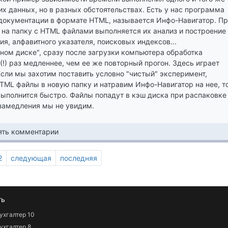
их данных, но в разных обстоятельствах. Есть у нас программа
документации в формате HTML, называется Инфо-Навигатор. П
 на папку с HTML файлами выполняется их анализ и построение
я, алфавитного указателя, поисковых индексов...
одном диске", сразу после загрузки компьютера обработка
(!) раз медленнее, чем ее же повторный прогон. Здесь играет
Если мы захотим поставить условно "чистый" эксперимент,
ML файлы в новую папку и натравим Инфо-Навигатор на нее, т
выполнится быстро. Файлы попадут в кэш диска при распаковке
замедления мы не увидим.
лять комментарии
ущая
Page
2
Следующая
следующая
Последняя
последняя
аница
страница
страница
ть
ухгалтер 10
ухгалтер 8