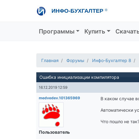
Перейти
ИНФО-БУХГАЛТЕР
®
к
основному
содержанию
Основная навигация
Программы
Купить
Скачат
Главная
Форумы
Инфо-Бухгалтер 8
Ошибка инициализации компилятора
16.12.2019 12:59
medvedev.101365969
В каком случае в
Автоматически ус
Что пошло не так
Пользователь