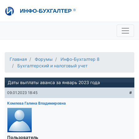
Перейти
ИНФО-БУХГАЛТЕР
®
к
основному
содержанию
+7 495 280-08-36
sale@ib.ru
-
Отдел продаж
+7 495 280-08-57
help@ib.ru
-
Консультации
Главная
Форумы
Инфо-Бухгалтер 8
Бухгалтерский и налоговый учет
Даты выплаты аванса за январь 2023 года
09.01.2023 18:45
#
Комлева Галина Владимировна
Пользователь