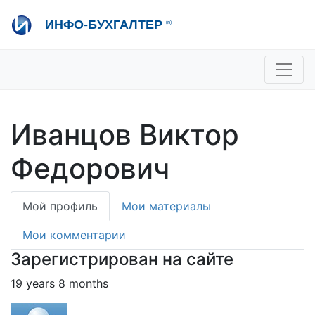
Перейти
ИНФО-БУХГАЛТЕР
®
к
основному
содержанию
+7 495 280-08-36
sale@ib.ru
-
Отдел продаж
+7 495 280-08-57
help@ib.ru
-
Консультации
Иванцов Виктор
Федорович
Primary
Мой профиль
Мои материалы
tabs
Мои комментарии
Зарегистрирован на сайте
19 years 8 months