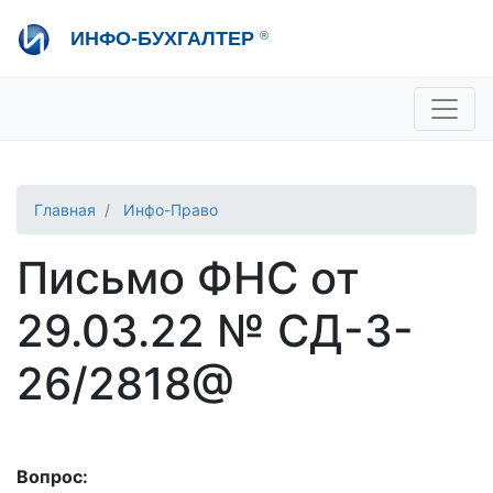
Перейти
ИНФО-БУХГАЛТЕР
®
к
основному
содержанию
+7 495 280-08-36
sale@ib.ru
-
Отдел продаж
+7 495 280-08-57
help@ib.ru
-
Консультации
Главная
Инфо-Право
Письмо ФНС от
29.03.22 № СД-3-
26/2818@
Вопрос: