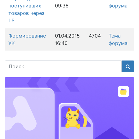
поступивших
09:36
форума
товаров через
1.5
Формирование
01.04.2015
4704
Тема
УК
16:40
форума
Поис