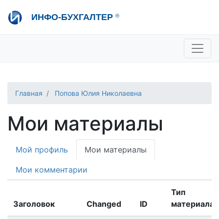
Перейти
ИНФО-БУХГАЛТЕР
®
к
основному
содержанию
+7 495 280-08-36
sale@ib.ru
-
Отдел продаж
+7 495 280-08-57
help@ib.ru
-
Консультации
Главная
Попова Юлия Николаевна
Мои материалы
Primary
Мой профиль
Мои материалы
tabs
Мои комментарии
Тип
Заголовок
Changed
ID
материала