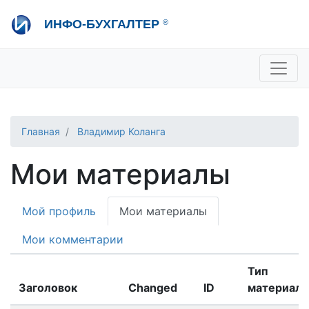
Перейти
ИНФО-БУХГАЛТЕР
®
к
основному
содержанию
+7 495 280-08-36
sale@ib.ru
-
Отдел продаж
+7 495 280-08-57
help@ib.ru
-
Консультации
Главная
Владимир Коланга
Мои материалы
Primary
Мой профиль
Мои материалы
tabs
Мои комментарии
Тип
Заголовок
Changed
ID
материала