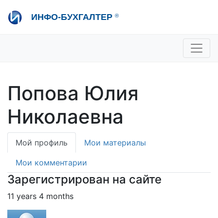
Перейти
ИНФО-БУХГАЛТЕР
®
к
основному
содержанию
+7 495 280-08-36
sale@ib.ru
-
Отдел продаж
+7 495 280-08-57
help@ib.ru
-
Консультации
Попова Юлия
Николаевна
Primary
Мой профиль
Мои материалы
tabs
Мои комментарии
Зарегистрирован на сайте
11 years 4 months