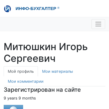
Перейти
ИНФО-БУХГАЛТЕР
®
к
основному
содержанию
+7 495 280-08-36
sale@ib.ru
-
Отдел продаж
+7 495 280-08-57
help@ib.ru
-
Консультации
Митюшкин Игорь
Сергеевич
Primary
Мой профиль
Мои материалы
tabs
Мои комментарии
Зарегистрирован на сайте
9 years 9 months