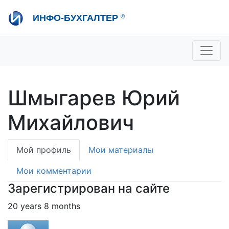
Перейти
ИНФО-БУХГАЛТЕР
®
к
основному
содержанию
+7 495 280-08-36
sale@ib.ru
-
Отдел продаж
+7 495 280-08-57
help@ib.ru
-
Консультации
Шмыгарев Юрий
Михайлович
Primary
Мой профиль
Мои материалы
tabs
Мои комментарии
Зарегистрирован на сайте
20 years 8 months