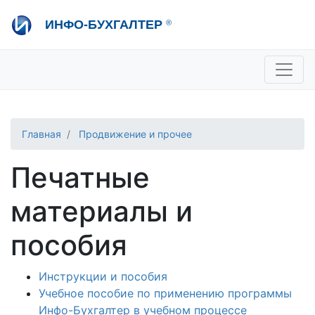
Перейти
ИНФО-БУХГАЛТЕР
®
к
основному
содержанию
+7 495 280-08-36
sale@ib.ru
-
Отдел продаж
+7 495 280-08-57
help@ib.ru
-
Консультации
Главная
Продвижение и прочее
Печатные
материалы и
пособия
Инструкции и пособия
Учебное пособие по применению программы
Инфо-Бухгалтер в учебном процессе