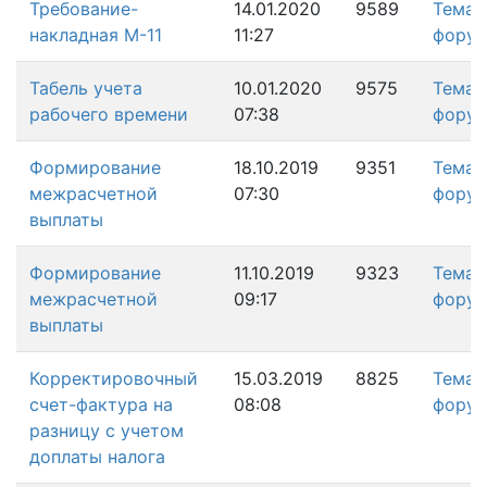
Требование-
14.01.2020
9589
Тема
накладная М-11
11:27
фору
Табель учета
10.01.2020
9575
Тема
рабочего времени
07:38
фору
Формирование
18.10.2019
9351
Тема
межрасчетной
07:30
фору
выплаты
Формирование
11.10.2019
9323
Тема
межрасчетной
09:17
фору
выплаты
Корректировочный
15.03.2019
8825
Тема
счет-фактура на
08:08
фору
разницу с учетом
доплаты налога