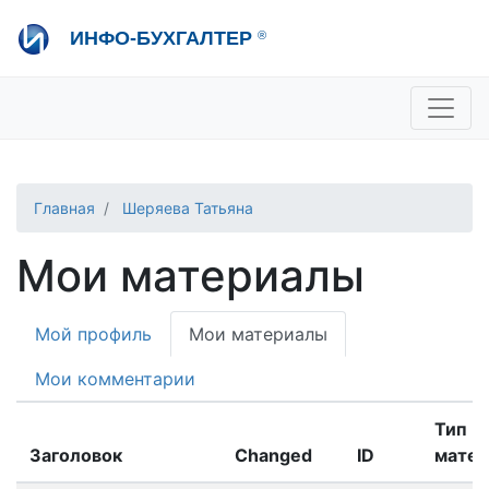
Перейти
ИНФО-БУХГАЛТЕР
®
к
основному
содержанию
+7 495 280-08-36
sale@ib.ru
-
Отдел продаж
+7 495 280-08-57
help@ib.ru
-
Консультации
Главная
Шеряева Татьяна
Мои материалы
Primary
Мой профиль
Мои материалы
tabs
Мои комментарии
Тип
Заголовок
Changed
ID
матер