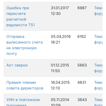
Ошибка при
31.01.2017
6987
Тема
пересчете
12:30
фору
расчетной
ведомости Т51
Отправка
05.04.2016
6162
Тема
выписанного счета
16:21
фору
на электронную
почту
Акт сверки
01.12.2015
5663
Тема
11:50
фору
Премия членам
16.04.2015
4831
Тема
совета директоров
12:13
фору
УИН в платежном
05.11.2014
3643
Тема
поручении
10:09
фору