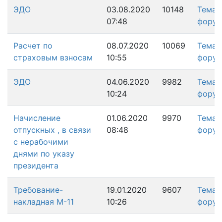
ЭДО
03.08.2020
10148
Тема
07:48
фору
Расчет по
08.07.2020
10069
Тема
страховым взносам
10:55
фору
ЭДО
04.06.2020
9982
Тема
10:24
фору
Начисление
01.06.2020
9970
Тема
отпускных , в связи
08:48
фору
с нерабочими
днями по указу
президента
Требование-
19.01.2020
9607
Тема
накладная М-11
10:26
фору