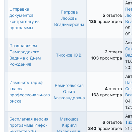
Авт
Отправка
Пе
Петрова
документов
5
ответов
Лю
Любовь
Обычная
контрагенту из
135
просмотров
Вл
Владимировна
тема
программы
09.
09
Авт
Поздравляем
Са
Самородского
2
ответа
Тихонов Ю.В.
Ва
Обычная
Вадима с Днем
103
просмотра
11.
тема
Рождения!
20:
Авт
Изменить тариф
Па
Ремигольская
класса
4
ответа
Св
Ольга
Обычная
профессионального
163
просмотра
Вл
Александровна
тема
риска
04.
12:
Авт
Бесплатная версия
Матюшов
6
ответов
Тих
программы Инфо-
Кирилл
Обычная
340
просмотров
21.
Бухгалтер 10
Валерьевич