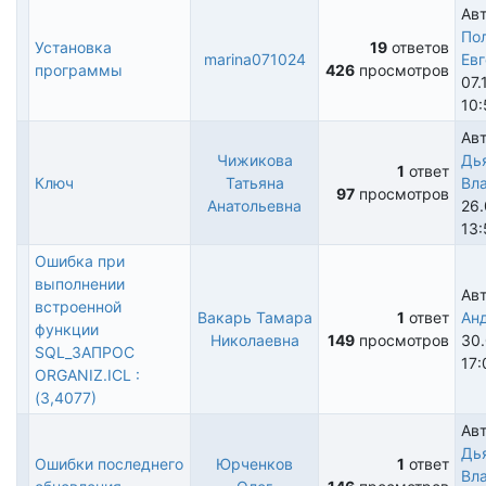
Авт
По
Установка
19
ответов
marina071024
Евг
Горячая
программы
426
просмотров
07.
тема
10:
Авт
Чижикова
Дь
1
ответ
Ключ
Татьяна
Вл
Обычная
97
просмотров
Анатольевна
26.
тема
13:
Ошибка при
выполнении
Ав
встроенной
Вакарь Тамара
1
ответ
Ан
функции
Обычная
Николаевна
149
просмотров
30
SQL_ЗАПРОС
тема
17:
ORGANIZ.ICL :
(3,4077)
Авт
Дь
Ошибки последнего
Юрченков
1
ответ
Вл