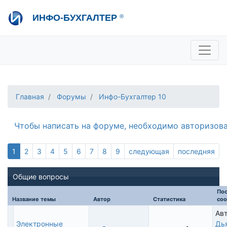
Перейти
ИНФО-БУХГАЛТЕР
®
к
основному
содержанию
+7 495 280-08-36
sale@ib.ru
-
Отдел продаж
+7 495 280-08-57
help@ib.ru
-
Консультации
Главная
Форумы
Инфо-Бухгалтер 10
Чтобы написать на форуме, необходимо авторизова
Текущая
1
Page
2
Page
3
Page
4
Page
5
Page
6
Page
7
Page
8
Page
9
Следующая
следующая
Последняя
последняя
страница
страница
страница
Общие вопросы
По
Название темы
Автор
Статистика
со
Авт
Электронные
Дь