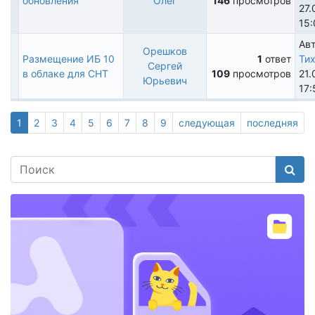
Обычная
обновления
Олег
146
просмотров
27.
тема
15:
Авт
Орешков
Размещение ИБ 10
1
ответ
Тих
Сергей
Обычная
в облаке для СНТ
109
просмотров
21.
Юрьевич
тема
17:
Текущая
1
Page
2
Page
3
Page
4
Page
5
Page
6
Page
7
Page
8
Page
9
Следующая
следующая
Последняя
последняя
страница
страница
страница
Поис