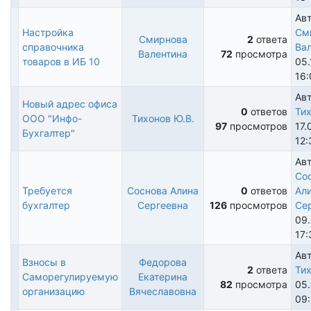
Авт
Настройка
См
Смирнова
2
ответа
справочника
Ва
Обычная
Валентина
72
просмотра
товаров в ИБ 10
05.
тема
16:
Авт
Новый адрес офиса
0
ответов
Тих
ООО "Инфо-
Тихонов Ю.В.
Обычная
97
просмотров
17.
Бухгалтер"
тема
12:
Авт
Со
Требуется
Соснова Алина
0
ответов
Ал
Обычная
бухгалтер
Сергеевна
126
просмотров
Се
тема
09.
17:
Авт
Взносы в
Федорова
2
ответа
Тих
Саморегулируемую
Екатерина
Обычная
82
просмотра
05.
организацию
Вячеславовна
тема
09