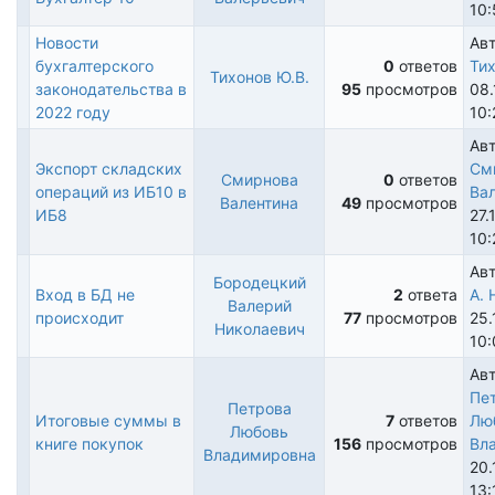
тема
10:
Новости
Авт
бухгалтерского
0
ответов
Тих
Тихонов Ю.В.
Обычная
законодательства в
95
просмотров
08.
тема
2022 году
10:
Авт
Экспорт складских
См
Смирнова
0
ответов
операций из ИБ10 в
Ва
Обычная
Валентина
49
просмотров
ИБ8
27.
тема
10:
Ав
Бородецкий
Вход в БД не
2
ответа
А. 
Валерий
Обычная
происходит
77
просмотров
25.
Николаевич
тема
10:
Авт
Пе
Петрова
Итоговые суммы в
7
ответов
Лю
Любовь
Обычная
книге покупок
156
просмотров
Вл
Владимировна
тема
20.
13: