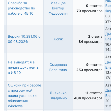
Ив
Спасибо за
Иванцов
0
ответов
Ви
руководство по
Виктор
Обычная
70
просмотров
Фе
работе с ИБ 10!
Федорович
тема
08
21:
Авт
Дь
Версия 10.291.06 от
2
ответа
juonik
Вл
Обычная
09.08.2024г
84
просмотра
16.
тема
14:
Авт
Не выводятся в
Дь
Смирнова
9
ответов
печать документы
Вл
Обычная
Валентина
253
просмотра
в ИБ 10
13.
тема
17:
Ошибки при работе
Авт
с программой
Дь
Дьяченко
11
ответов
после установки
Вл
Обычная
Владимир
406
просмотров
обновления
20.
тема
Windows
11: