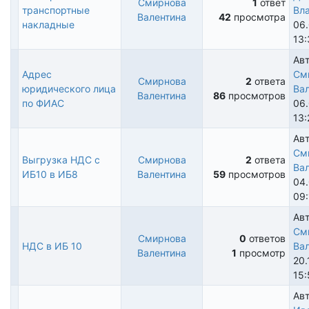
Смирнова
1
ответ
транспортные
Вл
Обычная
Валентина
42
просмотра
накладные
06
тема
13:
Авт
Адрес
См
Смирнова
2
ответа
юридического лица
Ва
Обычная
Валентина
86
просмотров
по ФИАС
06
тема
13:
Авт
См
Выгрузка НДС с
Смирнова
2
ответа
Ва
Обычная
ИБ10 в ИБ8
Валентина
59
просмотров
04.
тема
09:
Авт
См
Смирнова
0
ответов
НДС в ИБ 10
Ва
Обычная
Валентина
1
просмотр
20.
тема
15:
Авт