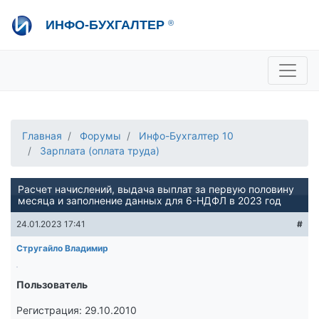
Перейти
ИНФО-БУХГАЛТЕР
®
к
основному
содержанию
+7 495 280-08-36
sale@ib.ru
-
Отдел продаж
+7 495 280-08-57
help@ib.ru
-
Консультации
Главная
Форумы
Инфо-Бухгалтер 10
Зарплата (оплата труда)
Расчет начислений, выдача выплат за первую половину
месяца и заполнение данных для 6-НДФЛ в 2023 год
24.01.2023 17:41
#
Стругайло Владимир
Пользователь
Регистрация: 29.10.2010