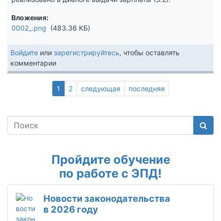
Вложения
0002_.png
483.36 КБ
Войдите
или
зарегистрируйтесь
, чтобы оставлять
комментарии
Текущая
1
Page
2
Следующая
следующая
Последняя
последняя
страница
страница
страница
Поис
Пройдите обучение
по работе с ЭПД!
Новости законодательства
в 2026 году