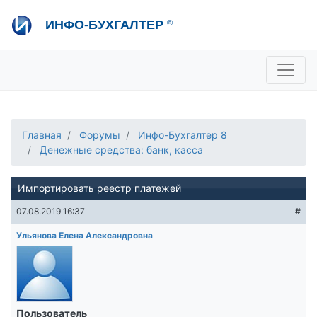
Перейти
ИНФО-БУХГАЛТЕР
®
к
основному
содержанию
+7 495 280-08-36
sale@ib.ru
-
Отдел продаж
+7 495 280-08-57
help@ib.ru
-
Консультации
Главная
Форумы
Инфо-Бухгалтер 8
Денежные средства: банк, касса
Импортировать реестр платежей
07.08.2019 16:37
#
Ульянова Елена Александровна
Пользователь