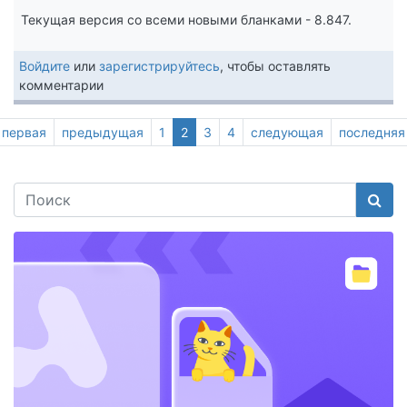
Текущая версия со всеми новыми бланками - 8.847.
Войдите
или
зарегистрируйтесь
, чтобы оставлять
комментарии
Первая
первая
Предыдущая
предыдущая
Page
1
Текущая
2
Page
3
Page
4
Следующая
следующая
Последняя
последняя
страница
страница
страница
страница
страница
Поис