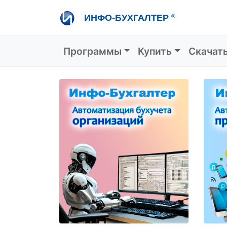
Перейти
ИНФО-БУХГАЛТЕР
®
к
основному
содержанию
Основная навигация
Программы
Купить
Скачат