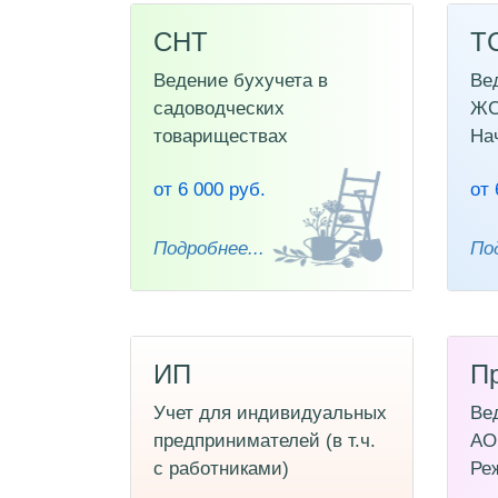
СНТ
Т
Ведение бухучета в
Ве
садоводческих
ЖС
товариществах
На
от 6 000 руб.
от 
Подробнее...
Под
ИП
П
Учет для индивидуальных
Ве
предпринимателей (в т.ч.
АО
с работниками)
Ре