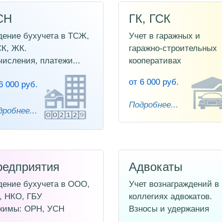
СН
ГК, ГСК
дение бухучета в ТСЖ,
Учет в гаражных и
К, ЖК.
гаражно-строительных
числения, платежи...
кооперативах
от 6 000 руб.
6 000 руб.
Подробнее...
робнее...
редприятия
Адвокаты
дение бухучета в ООО,
Учет вознаграждений в
, НКО, ГБУ
коллегиях адвокатов.
жимы: ОРН, УСН
Взносы и удержания