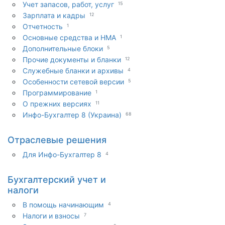
Учет запасов, работ, услуг
15
Зарплата и кадры
12
Отчетность
1
Основные средства и НМА
1
Дополнительные блоки
5
Прочие документы и бланки
12
Служебные бланки и архивы
4
Особенности сетевой версии
5
Программирование
1
О прежних версиях
11
Инфо-Бухгалтер 8 (Украина)
68
Отраслевые решения
Для Инфо-Бухгалтер 8
4
Бухгалтерский учет и
налоги
В помощь начинающим
4
Налоги и взносы
7