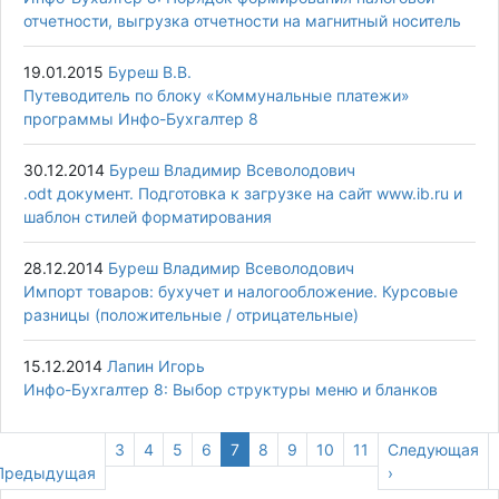
отчетности, выгрузка отчетности на магнитный носитель
19.01.2015
Буреш В.В.
Путеводитель по блоку «Коммунальные платежи»
программы Инфо-Бухгалтер 8
30.12.2014
Буреш Владимир Всеволодович
.odt документ. Подготовка к загрузке на сайт www.ib.ru и
шаблон стилей форматирования
28.12.2014
Буреш Владимир Всеволодович
Импорт товаров: бухучет и налогообложение. Курсовые
разницы (положительные / отрицательные)
15.12.2014
Лапин Игорь
Инфо-Бухгалтер 8: Выбор структуры меню и бланков
Предыдущая
Page
3
Page
4
Page
5
Page
6
Текущая
7
Page
8
Page
9
Page
10
Page
11
Следующая
Следующая
страница
Предыдущая
страница
страница
›