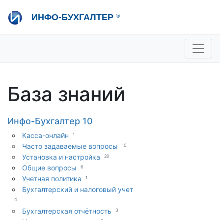
Перейти
ИНФО-БУХГАЛТЕР
®
к
основному
содержанию
+7 495 280-08-36
sale@ib.ru
-
Отдел продаж
+7 495 280-08-57
help@ib.ru
-
Консультации
База знаний
Инфо-Бухгалтер 10
Касса-онлайн
1
Часто задаваемые вопросы
10
Установка и настройка
20
Общие вопросы
6
Учетная политика
1
Бухгалтерский и налоговый учет
4
Бухгалтерская отчётность
3