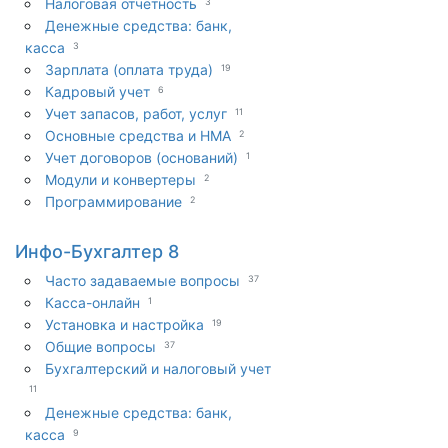
Налоговая отчетность
3
Денежные средства: банк,
касса
3
Зарплата (оплата труда)
19
Кадровый учет
6
Учет запасов, работ, услуг
11
Основные средства и НМА
2
Учет договоров (оснований)
1
Модули и конвертеры
2
Программирование
2
Инфо-Бухгалтер 8
Часто задаваемые вопросы
37
Касса-онлайн
1
Установка и настройка
19
Общие вопросы
37
Бухгалтерский и налоговый учет
11
Денежные средства: банк,
касса
9