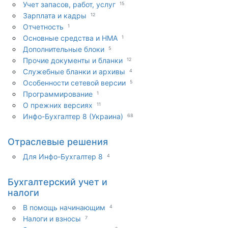
Учет запасов, работ, услуг
15
Зарплата и кадры
12
Отчетность
1
Основные средства и НМА
1
Дополнительные блоки
5
Прочие документы и бланки
12
Служебные бланки и архивы
4
Особенности сетевой версии
5
Программирование
1
О прежних версиях
11
Инфо-Бухгалтер 8 (Украина)
68
Отраслевые решения
Для Инфо-Бухгалтер 8
4
Бухгалтерский учет и
налоги
В помощь начинающим
4
Налоги и взносы
7