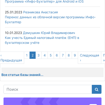
Программа «Инфо-Бухгалтер» для Android и iOS
25.01.2023
Резникова Анастасия
Перенос данных из облачной версии программы Инфо-
Бухгалтер
10.01.2023
Демушкин Юрий Владимирович
Как учесть Единый налоговый платёж (ЕНП) в
бухгалтерском учёте
Предыдущая
‹
Page
1
Текущая
2
Page
3
Page
4
Page
5
Page
6
Page
7
Page
8
Page
9
Следующая
Следующая
П
П
страница
Предыдущая
страница
страница
›
с
»
Все статьи базы знаний...
Поис