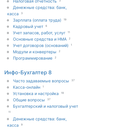
Налоговая отчетность
3
Денежные средства: банк,
касса
3
Зарплата (оплата труда)
19
Кадровый учет
6
Учет запасов, работ, услуг
11
Основные средства и НМА
2
Учет договоров (оснований)
1
Модули и конвертеры
2
Программирование
2
Инфо-Бухгалтер 8
Часто задаваемые вопросы
37
Касса-онлайн
1
Установка и настройка
19
Общие вопросы
37
Бухгалтерский и налоговый учет
11
Денежные средства: банк,
касса
9